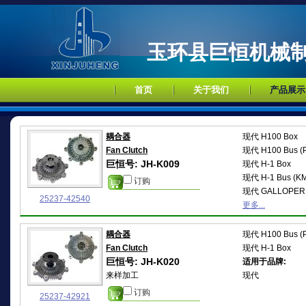
玉环县巨恒机械
首页
关于我们
产品展示
耦合器
现代
H100 Box
Fan Clutch
现代
H100 Bus (
巨恒号: JH-K009
现代
H-1 Box
现代
H-1 Bus (K
订购
现代
GALLOPER I
25237-42540
更多...
耦合器
现代
H100 Bus (
Fan Clutch
现代
H-1 Box
巨恒号: JH-K020
适用于品牌:
来样加工
现代
订购
25237-42921